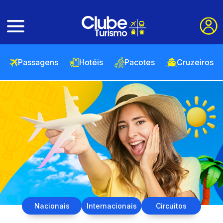
Passagens
Hotéis
Pacotes
Cruzeiros
Nacionais
Internacionais
Circuitos