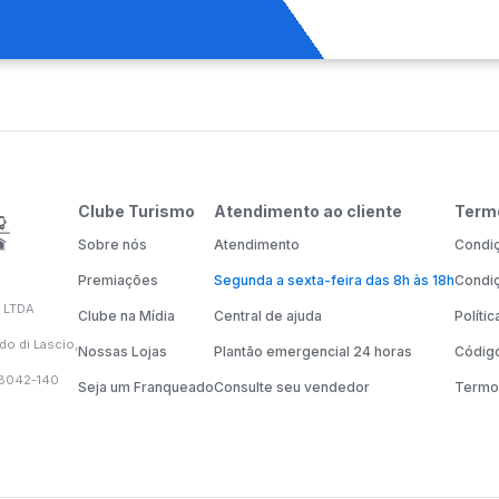
Clube Turismo
Atendimento ao cliente
Term
Sobre nós
Atendimento
Condiç
Premiações
Segunda a sexta-feira das 8h às 18h
Condiç
 LTDA
Clube na Mídia
Central de ajuda
Políti
do di Lascio,
Nossas Lojas
Plantão emergencial 24 horas
Código
58042-140
Seja um Franqueado
Consulte seu vendedor
Termo