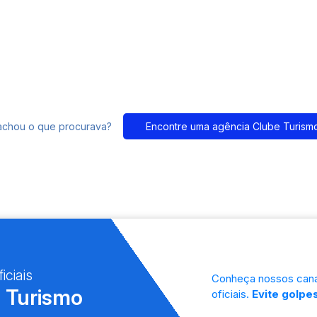
achou o que procurava?
Encontre uma agência Clube Turism
iciais
Conheça nossos cana
 Turismo
oficiais.
Evite golpes