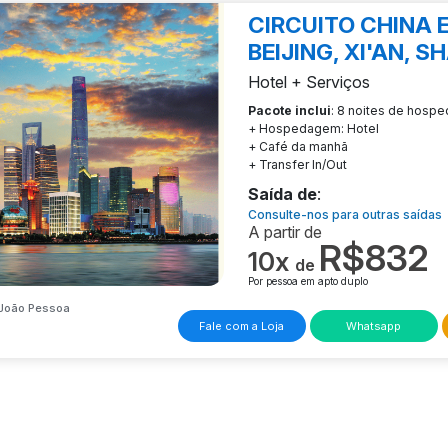
CIRCUITO CHINA 
BEIJING, XI'AN, 
Hotel + Serviços
Pacote inclui
: 8 noites de hosp
+ Hospedagem: Hotel
+ Café da manhã
+ Transfer In/Out
Saída de
:
Consulte-nos para outras saídas
A partir de
R$832
10x
de
Por pessoa em apto duplo
João Pessoa
Fale com a Loja
Whatsapp