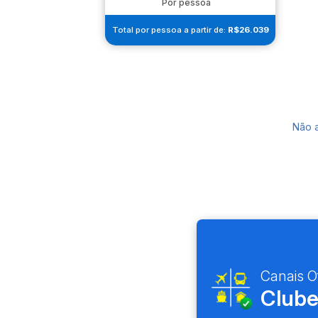
Por pessoa
Total por pessoa a partir de:
R$26.039
Não 
Canais Of
Clube