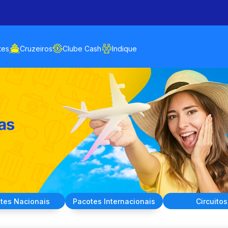
tes
Cruzeiros
Clube Cash
Indique
tes
Nacionais
Pacotes
Internacionais
Circuitos