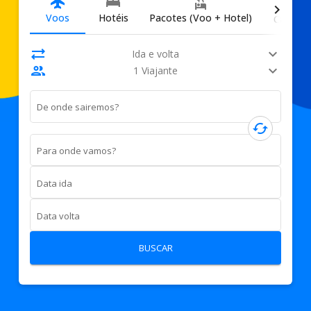
directions_car
flight
bed
flights_and_hotels
chevron_right
Voos
Hotéis
Pacotes (Voo + Hotel)
Carros
sync_alt
expand_more
Ida e volta
people
expand_more
1 Viajante
De onde sairemos?
cached
Para onde vamos?
Data ida
Data volta
BUSCAR