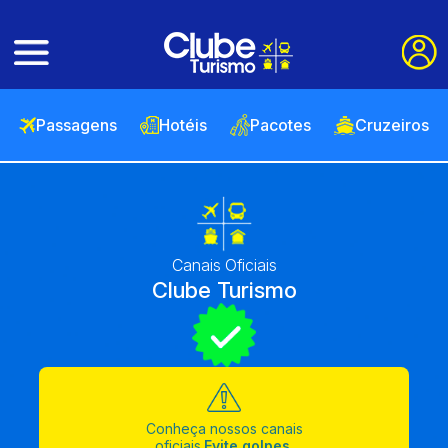
Passagens
Hotéis
Pacotes
Cruzeiros
Canais Oficiais
Clube Turismo
Conheça nossos canais
oficiais.
Evite golpes.