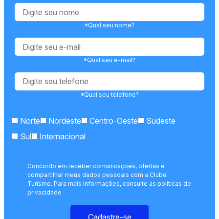
*Qual seu nome?
*Qual seu e-mail?
*Qual seu telefone?
Norte
Nordeste
Centro-Oeste
Sudeste
Sul
Internacional
Concordo em receber comunicações, ofertas e
compartilhar meus dados pessoais com a Clube
Turismo. Para mais informações, consulte as políticas de
privacidade
Cadastre-se