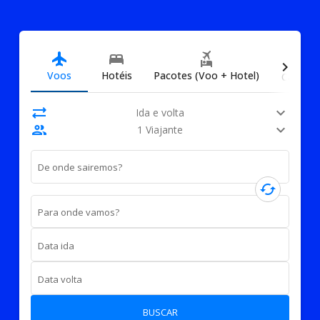
directions_car
flight
bed
flights_and_hotels
chevron_right
Voos
Hotéis
Pacotes (Voo + Hotel)
Carros
sync_alt
expand_more
Ida e volta
people
expand_more
1 Viajante
De onde sairemos?
cached
Para onde vamos?
Data ida
Data volta
BUSCAR