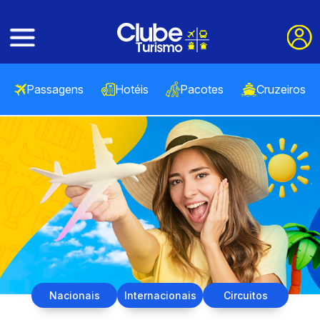
Passagens
Hotéis
Pacotes
Cruzeiros
Nacionais
Internacionais
Circuitos