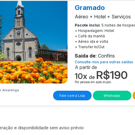
Gramado
Aéreo + Hotel + Serviços
Pacote inclui
: 5 noites de hosp
+ Hospedagem: Hotel
+ Café da manhã
+ Aéreo ida e volta
+ Transfer In/Out
Saída de
: Confins
Consulte-nos para outras saídas
A partir de
R$190
10x
de
Por pessoa em apto duplo
e Alvarenga
Fale com a Loja
Whatsapp
teração e disponibilidade sem aviso prévio