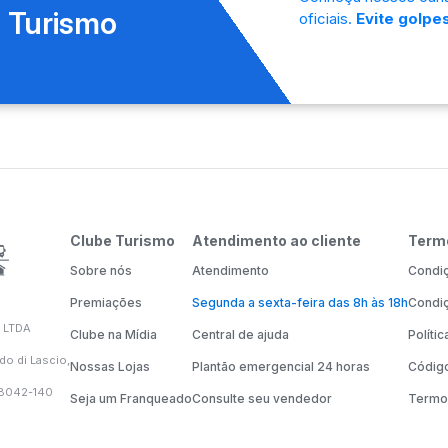
 Turismo
oficiais.
Evite golpes
Clube Turismo
Atendimento ao cliente
Term
Sobre nós
Atendimento
Condiç
Premiações
Segunda a sexta-feira das 8h às 18h
Condiç
 LTDA
Clube na Mídia
Central de ajuda
Políti
do di Lascio,
Nossas Lojas
Plantão emergencial 24 horas
Código
58042-140
Seja um Franqueado
Consulte seu vendedor
Termo