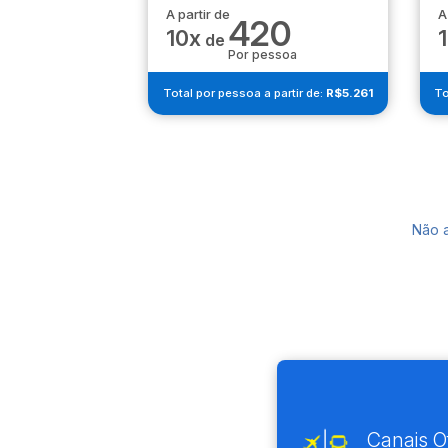
A partir de
A
420
10x
de
Por pessoa
Total por pessoa a partir de:
R$5.261
To
Não 
Canais Of