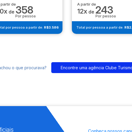
 partir de
A partir de
358
243
10x
12x
de
de
Por pessoa
Por pessoa
tal por pessoa a partir de:
R$3.586
Total por pessoa a partir de:
R$2
achou o que procurava?
Encontre uma agência Clube Turism
iciais
Conheça nossos cana