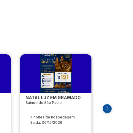
NATAL LUZ EM GRAMADO
GRAMADO Na
Saindo de São Paulo
Saindo de Sal
4 noites de hospedagem
4 noites d
Saída: 06/12/2026
Saída: 14/11