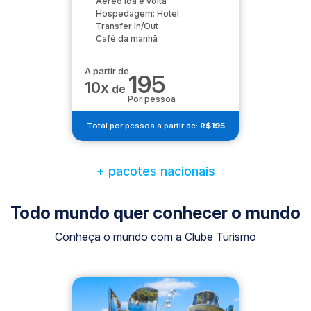
Aéreo ida e volta
Hospedagem: Hotel
Transfer In/Out
Café da manhã
A partir de
195
10x
de
Por pessoa
Total por pessoa a partir de:
R$195
+ pacotes nacionais
Todo mundo quer conhecer o mundo
Conheça o mundo com a Clube Turismo