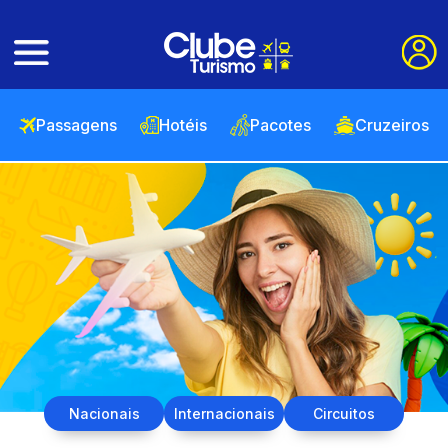
Passagens
Hotéis
Pacotes
Cruzeiros
Nacionais
Internacionais
Circuitos