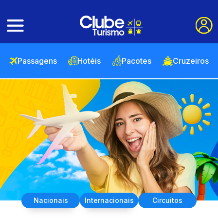
Passagens
Hotéis
Pacotes
Cruzeiros
Nacionais
Internacionais
Circuitos