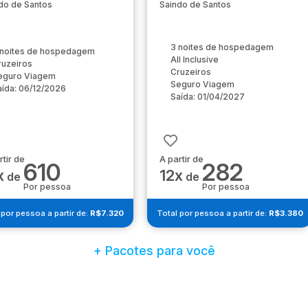
do de Santos
Saindo de Santos
3 noites de hospedagem
 noites de hospedagem
All Inclusive
ruzeiros
Cruzeiros
eguro Viagem
Seguro Viagem
aída: 06/12/2026
Saída: 01/04/2027
rtir de
A partir de
610
282
x
12x
de
de
Por pessoa
Por pessoa
 por pessoa a partir de:
R$7.320
Total por pessoa a partir de:
R$3.380
+ Pacotes para você