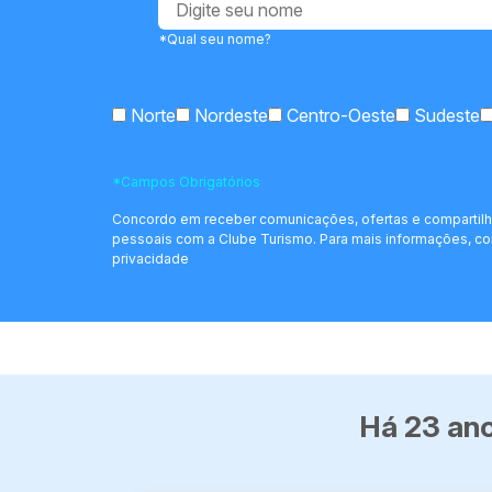
*Qual seu nome?
Norte
Nordeste
Centro-Oeste
Sudeste
*Campos Obrigatórios
Concordo em receber comunicações, ofertas e compartil
pessoais com a Clube Turismo. Para mais informações, con
privacidade
Há 23 ano