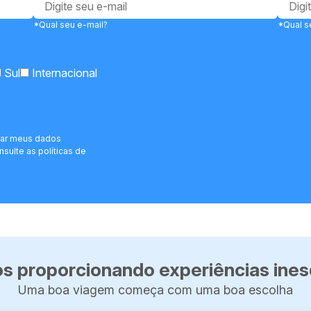
*Qual seu e-mail?
*Qual s
Sul
Internacional
har meus dados
sulte as políticas de
s proporcionando experiências ines
Uma boa viagem começa com uma boa escolha