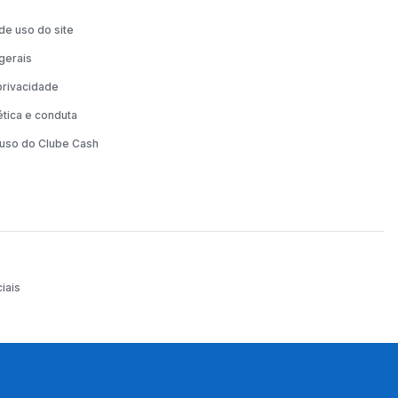
e uso do site
gerais
 privacidade
tica e conduta
uso do Clube Cash
iais