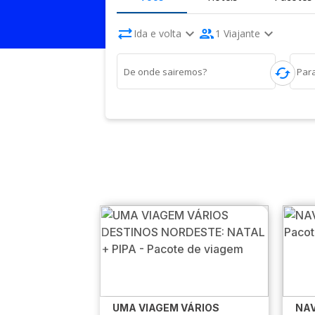
sync_alt
expand_more
people
expand_more
Ida e volta
1 Viajante
cached
De onde sairemos?
Par
UMA VIAGEM VÁRIOS
NAV