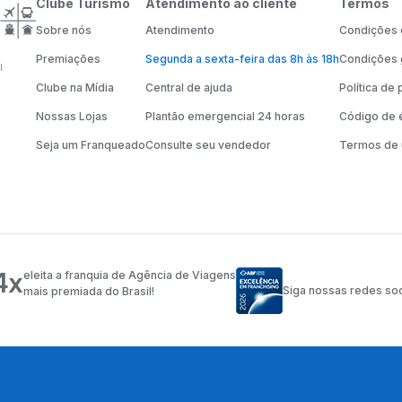
Clube Turismo
Atendimento ao cliente
Termos
Sobre nós
Atendimento
Condições d
Premiações
Segunda a sexta-feira das 8h às 18h
Condições 
l
Clube na Mídia
Central de ajuda
Política de
Nossas Lojas
Plantão emergencial 24 horas
Código de é
Seja um Franqueado
Consulte seu vendedor
Termos de 
4x
eleita a franquia de Agência de Viagens
Siga nossas redes soc
mais premiada do Brasil!