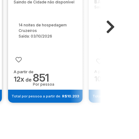
BAIXOS
Saindo de Cidade não disponível
Saindo de Cidade não d
14 noites de hospedagem
7 noites de hosped
Cruzeiros
Saída: 03/10/2026
Saída: 15/11/2026
A partir de
A partir de
1.255
851
10x
12x
de
de
Por pessoa
Por pessoa
Total por pessoa a partir de:
R$10.203
Total por pessoa a partir 