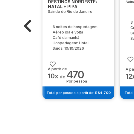
DESTINOS NORDESTE:
Sain
NATAL + PIPA
Saindo de Rio de Janeiro
3
6 noites de hospedagem
C
Aéreo ida e volta
S
Café da manhã
S
Hospedagem: Hotel
Saída: 10/10/2026
A partir de
A pa
470
10x
12
de
Por pessoa
Total por pessoa a partir de:
R$4.700
Total