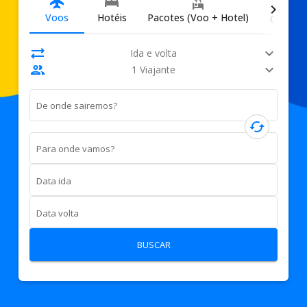
directions_car
flight
bed
flights_and_hotels
chevron_right
Voos
Hotéis
Pacotes (Voo + Hotel)
Carros
sync_alt
expand_more
Ida e volta
people
expand_more
1 Viajante
De onde sairemos?
cached
Para onde vamos?
Data ida
Data volta
BUSCAR