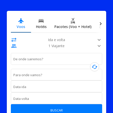
directions_car
flight
bed
flights_and_hotels
chevron_right
Voos
Hotéis
Pacotes (Voo + Hotel)
Carros
sync_alt
expand_more
Ida e volta
people
expand_more
1 Viajante
De onde sairemos?
cached
Para onde vamos?
Data ida
Data volta
BUSCAR