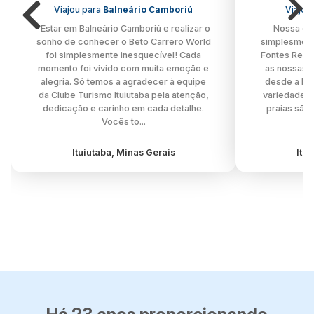
Viajou para
Balneário Camboriú
Viajou
"Estar em Balneário Camboriú e realizar o
Nossa exp
sonho de conhecer o Beto Carrero World
simplesment
foi simplesmente inesquecível! Cada
Fontes Resor
momento foi vivido com muita emoção e
as nossas e
alegria. Só temos a agradecer à equipe
desde a ho
da Clube Turismo Ituiutaba pela atenção,
variedade g
dedicação e carinho em cada detalhe.
praias são
Vocês to...
Ituiutaba, Minas Gerais
Itu