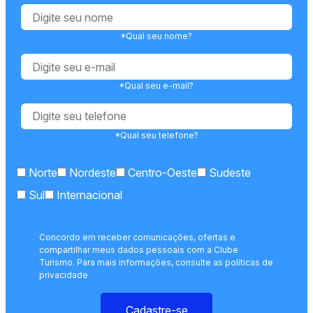
*Qual seu nome?
*Qual seu e-mail?
*Qual seu telefone?
Norte
Nordeste
Centro-Oeste
Sudeste
Sul
Internacional
Concordo em receber comunicações, ofertas e
compartilhar meus dados pessoais com a Clube
Turismo. Para mais informações, consulte as políticas de
privacidade
Cadastre-se