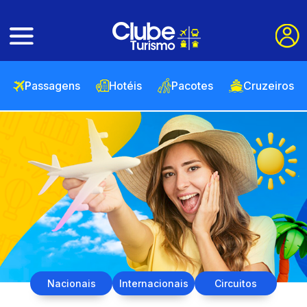
Passagens
Hotéis
Pacotes
Cruzeiros
Nacionais
Internacionais
Circuitos