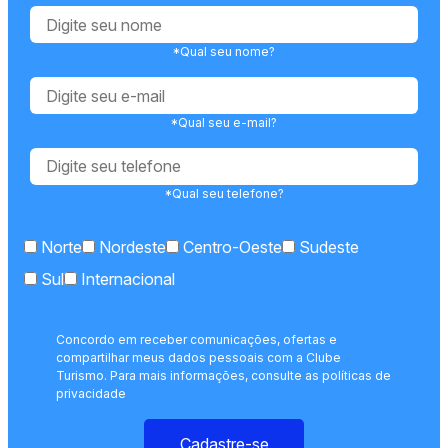
*Qual seu nome?
*Qual seu e-mail?
*Qual seu telefone?
Norte
Nordeste
Centro-Oeste
Sudeste
Sul
Internacional
Concordo em receber comunicações, ofertas e
compartilhar meus dados pessoais com a Clube
Turismo. Para mais informações, consulte as políticas de
privacidade
Cadastre-se