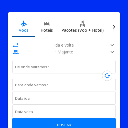
directions_car
flight
bed
flights_and_hotels
chevron_right
Voos
Hotéis
Pacotes (Voo + Hotel)
Carros
sync_alt
expand_more
Ida e volta
people
expand_more
1 Viajante
De onde sairemos?
cached
Para onde vamos?
Data ida
Data volta
BUSCAR