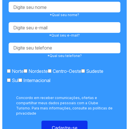
*Qual seu nome?
*Qual seu e-mail?
*Qual seu telefone?
Norte
Nordeste
Centro-Oeste
Sudeste
Sul
Internacional
Concordo em receber comunicações, ofertas e
compartilhar meus dados pessoais com a Clube
Turismo. Para mais informações, consulte as políticas de
privacidade
Cadastre-se