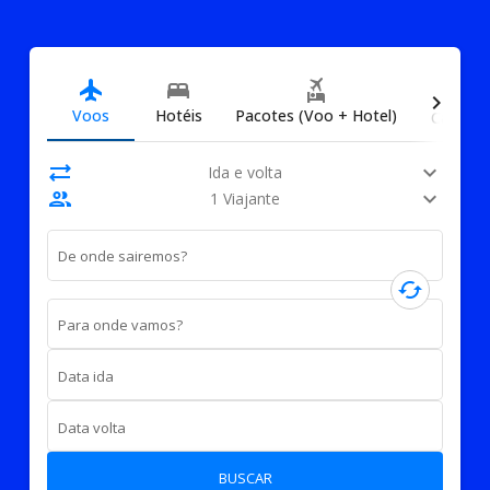
directions_car
flight
bed
flights_and_hotels
chevron_right
Voos
Hotéis
Pacotes (Voo + Hotel)
Carros
sync_alt
expand_more
Ida e volta
people
expand_more
1 Viajante
De onde sairemos?
cached
Para onde vamos?
Data ida
Data volta
BUSCAR