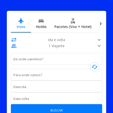
directions_car
flight
bed
flights_and_hotels
chevron_right
Voos
Hotéis
Pacotes (Voo + Hotel)
Carros
sync_alt
expand_more
Ida e volta
people
expand_more
1 Viajante
De onde sairemos?
cached
Para onde vamos?
Data ida
Data volta
BUSCAR