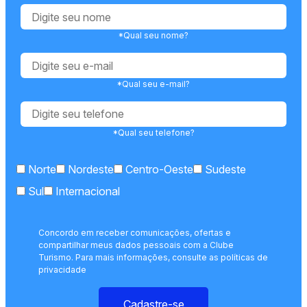
*Qual seu nome?
*Qual seu e-mail?
*Qual seu telefone?
Norte
Nordeste
Centro-Oeste
Sudeste
Sul
Internacional
Concordo em receber comunicações, ofertas e
compartilhar meus dados pessoais com a Clube
Turismo. Para mais informações, consulte as políticas de
privacidade
Cadastre-se