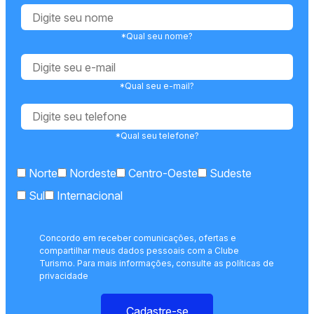
*Qual seu nome?
*Qual seu e-mail?
*Qual seu telefone?
Norte
Nordeste
Centro-Oeste
Sudeste
Sul
Internacional
Concordo em receber comunicações, ofertas e
compartilhar meus dados pessoais com a Clube
Turismo. Para mais informações, consulte as políticas de
privacidade
Cadastre-se