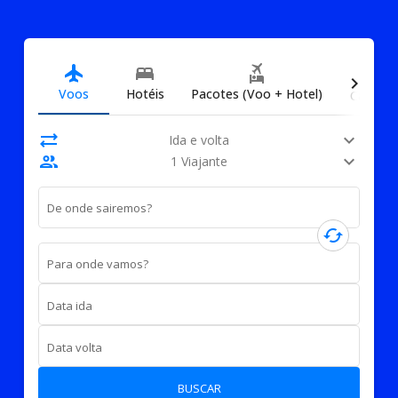
directions_car
flight
bed
flights_and_hotels
chevron_right
Voos
Hotéis
Pacotes (Voo + Hotel)
Carros
sync_alt
expand_more
Ida e volta
people
expand_more
1 Viajante
De onde sairemos?
cached
Para onde vamos?
Data ida
Data volta
BUSCAR