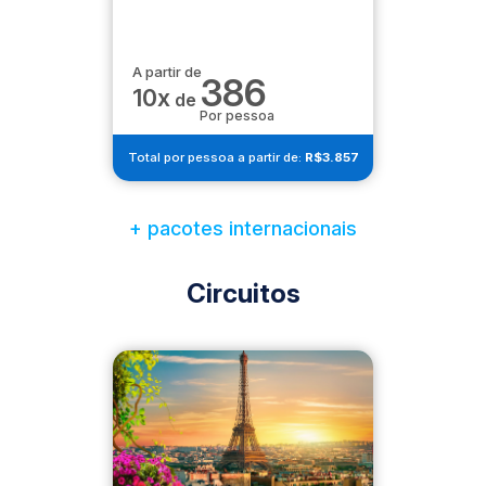
A partir de
386
10x
de
Por pessoa
Total por pessoa a partir de:
R$3.857
+ pacotes internacionais
Circuitos