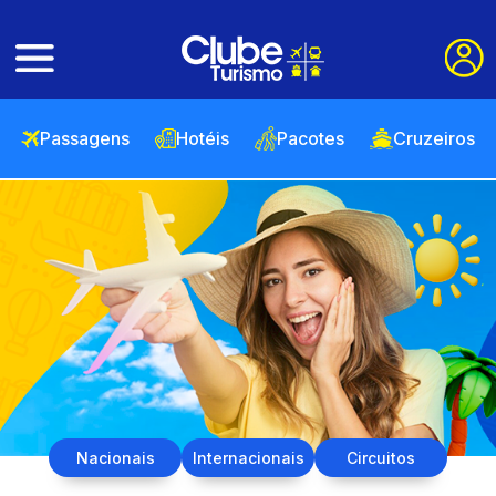
Passagens
Hotéis
Pacotes
Cruzeiros
Nacionais
Internacionais
Circuitos