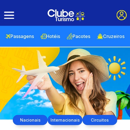
Passagens
Hotéis
Pacotes
Cruzeiros
Nacionais
Internacionais
Circuitos