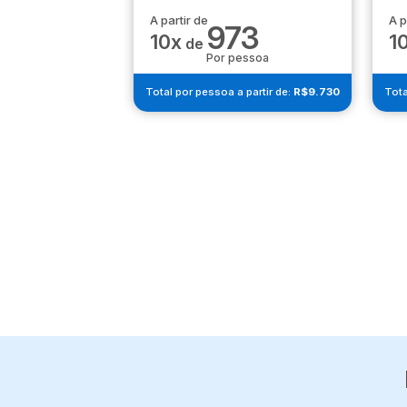
A partir de
A p
973
10x
1
de
Por pessoa
Total por pessoa a partir de:
R$9.730
Tota