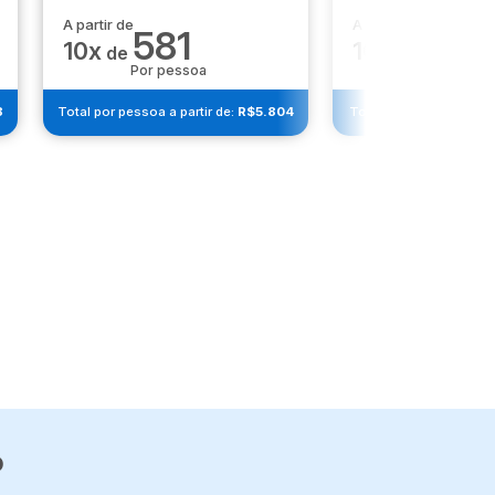
A partir de
A partir de
571
581
10x
10x
de
de
Por pesso
Por pessoa
8
Total por pessoa a partir de:
R$5.804
Total por pessoa a part
o