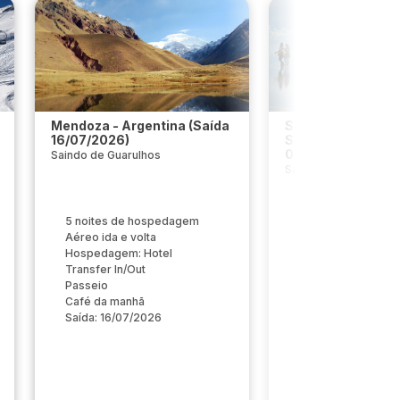
Mendoza - Argentina (Saída
Salar de Uyuni (D
16/07/2026)
Sal) - Bolívia (Saí
07/11/2026)
Saindo de Guarulhos
Saindo de Guarulhos
4 noites de hosp
5 noites de hospedagem
Aéreo ida e volta
Aéreo ida e volta
Hospedagem: Hote
Hospedagem: Hotel
Guia
Transfer In/Out
Transfer In/Out
Passeio
Pensão Completa
Café da manhã
Passeio
Saída: 16/07/2026
Café da manhã
Saída: 07/11/2026