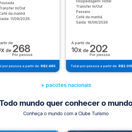
Hospedagem: Hotel
Pousada
Transfer In/Out
Transfer In/Out
Passeio
Café da manhã
Café da manhã
Saída: 11/09/2026
Saída: 16/06/2026
artir de
A partir de
268
202
0x
10x
de
de
Por pessoa
Por pessoa
l por pessoa a partir de:
R$2.685
Total por pessoa a partir de:
R$2.01
+ pacotes nacionais
Todo mundo quer conhecer o mund
Conheça o mundo com a Clube Turismo