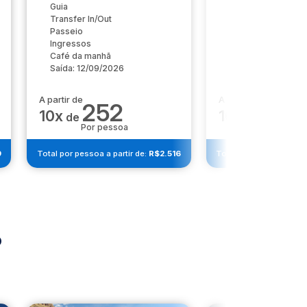
Hospedagem: Hote
Guia
Transfer In/Out
Transfer In/Out
Passeio
Passeio
Café da manhã
Ingressos
Saída: 15/06/2026
Café da manhã
Saída: 12/09/2026
A partir de
A partir de
252
328
10x
10x
de
de
Por pessoa
Por pesso
9
Total por pessoa a partir de:
R$2.516
Total por pessoa a part
o