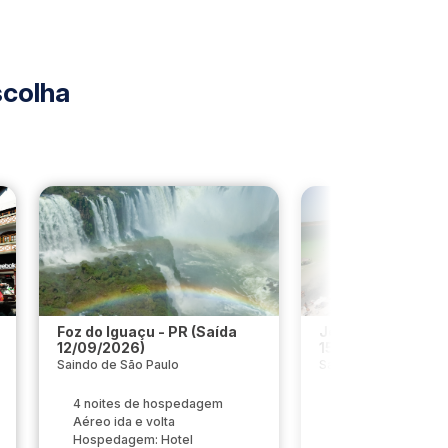
colha
Foz do Iguaçu - PR (Saída
Jericoacoara - CE
12/09/2026)
15/06/2026)
Saindo de São Paulo
Saindo de Guarulhos
4 noites de hospedagem
7 noites de hosp
Aéreo ida e volta
Aéreo ida e volta
Hospedagem: Hotel