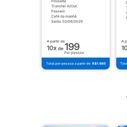
Pousada
Transfer In/Out
Passeio
Café da manhã
Saída: 02/06/2026
A partir de
A p
199
10x
1
de
Por pessoa
Total por pessoa a partir de:
R$1.985
Tota