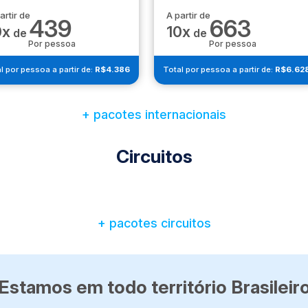
artir de
A partir de
439
663
0x
10x
de
de
Por pessoa
Por pessoa
l por pessoa a partir de:
R$4.386
Total por pessoa a partir de:
R$6.62
+ pacotes internacionais
Circuitos
+ pacotes circuitos
Estamos em todo território Brasileir