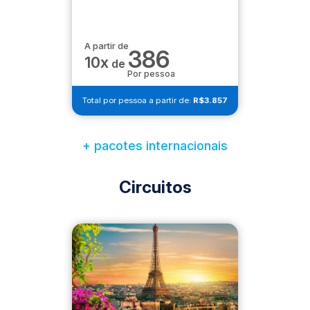
A partir de
386
10x
de
Por pessoa
Total por pessoa a partir de:
R$3.857
+ pacotes internacionais
Circuitos