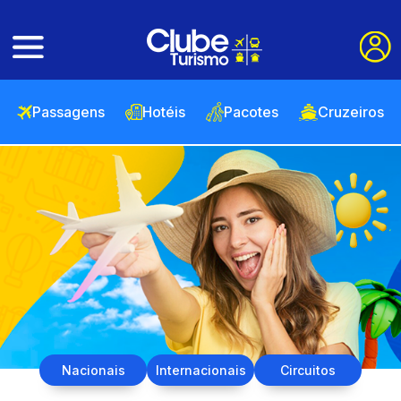
Passagens
Hotéis
Pacotes
Cruzeiros
Nacionais
Internacionais
Circuitos