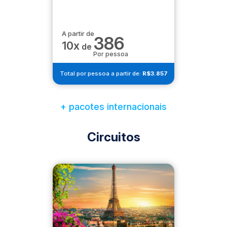
A partir de
386
10x
de
Por pessoa
Total por pessoa a partir de:
R$3.857
+ pacotes internacionais
Circuitos