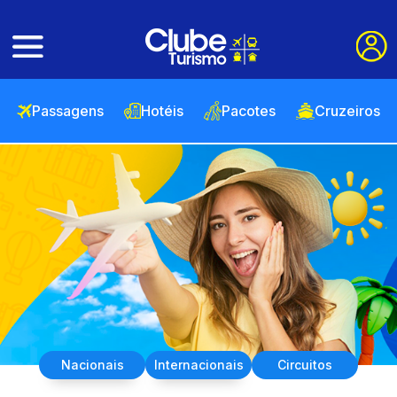
Passagens
Hotéis
Pacotes
Cruzeiros
Nacionais
Internacionais
Circuitos