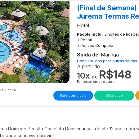
(Final de Semana)
Jurema Termas Re
Hotel
Pacote inclui
: 2 noites de hosp
+ Resort
+ Pensão Completa
Saída de
: Maringá
Consulte-nos para outras saídas
A partir de
R$148
10x
de
Por pessoa em apto duplo
ia Ribeiro
Fale com a Loja
Whatsapp
a a Domingo Pensão Completa Duas crianças de ate 12 anos cortesia
ibilidade sem aviso prévio!