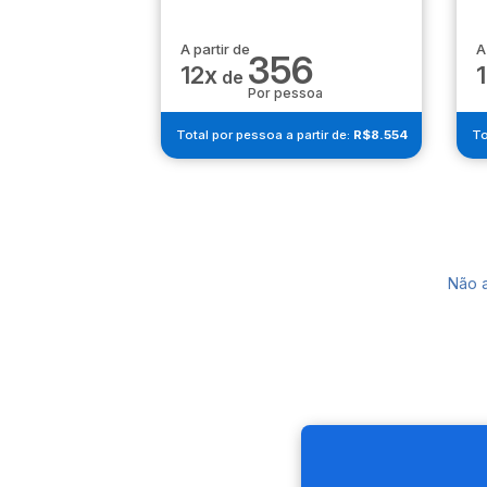
A partir de
A
356
12x
de
Por pessoa
Total por pessoa a partir de:
R$8.554
To
Não 