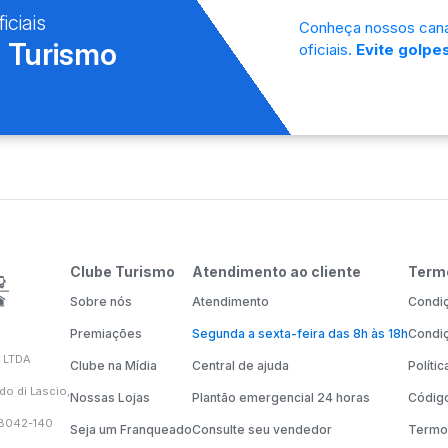
iciais
Conheça nossos cana
 Turismo
oficiais.
Evite golpes
Clube Turismo
Atendimento ao cliente
Term
Sobre nós
Atendimento
Condiç
Premiações
Segunda a sexta-feira das 8h às 18h
Condiç
 LTDA
Clube na Mídia
Central de ajuda
Políti
do di Lascio,
Nossas Lojas
Plantão emergencial 24 horas
Código
58042-140
Seja um Franqueado
Consulte seu vendedor
Termo