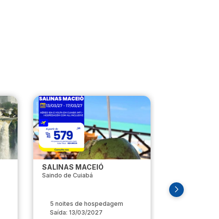
SALINAS MACEIÓ
ISTAMBUL
Saindo de Cuiabá
Saindo de Cui
5 noites de hospedagem
7 noites d
Saída: 13/03/2027
Saída: 22/0