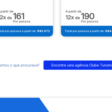
 partir de
A partir de
161
190
12x
12x
de
de
Por pessoa
Por pessoa
tal por pessoa a partir de:
R$3.872
Total por pessoa a partir de:
R$4
achou o que procurava?
Encontre uma agência Clube Turism