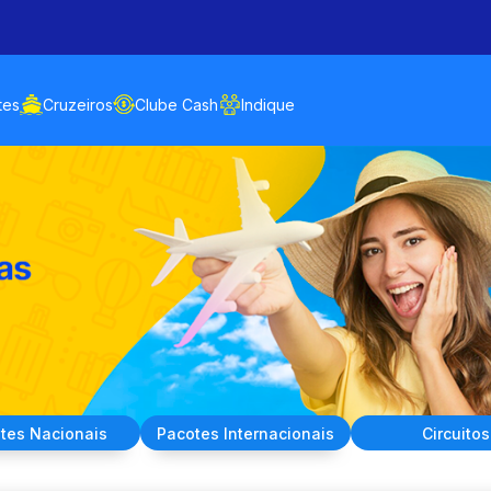
tes
Cruzeiros
Clube Cash
Indique
tes
Nacionais
Pacotes
Internacionais
Circuitos