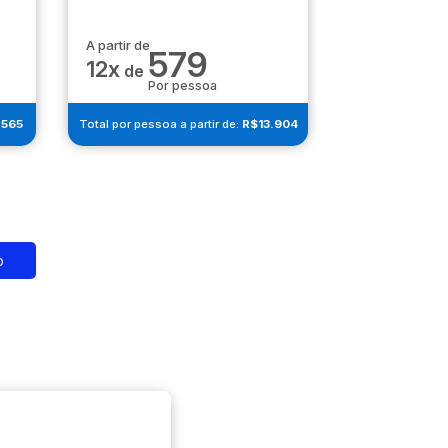
A partir de
A partir de
579
6
12x
12x
de
de
Por pessoa
Por 
.565
Total por pessoa a partir de:
R$13.904
Total por pessoa 
o