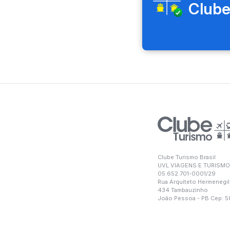
Clube
Clube Turismo Brasil
UVL VIAGENS E TURISMO
05.652.701-0001/29
Rua Arquiteto Hermenegil
434 Tambauzinho
João Pessoa - PB Cep: 