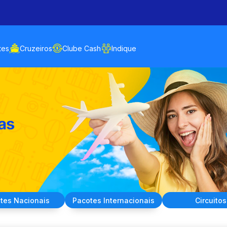
tes
Cruzeiros
Clube Cash
Indique
tes
Nacionais
Pacotes
Internacionais
Circuitos