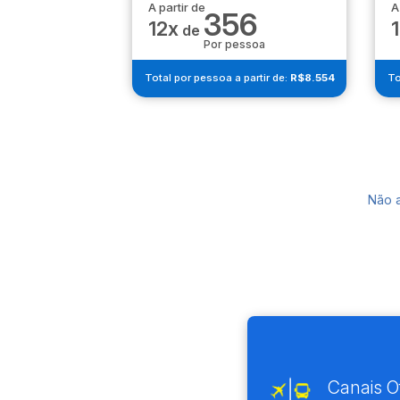
A partir de
A
356
12x
de
Por pessoa
Total por pessoa a partir de:
R$8.554
To
Não 
Canais Of