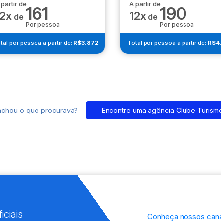
 partir de
A partir de
161
190
12x
12x
de
de
Por pessoa
Por pessoa
tal por pessoa a partir de:
R$3.872
Total por pessoa a partir de:
R$4
achou o que procurava?
Encontre uma agência Clube Turism
iciais
Conheça nossos cana