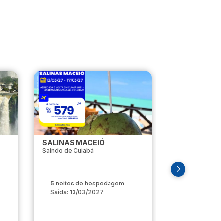
SALINAS MACEIÓ
ISTAMBUL
Saindo de Cuiabá
Saindo de Cui
5 noites de hospedagem
7 noites d
Saída: 13/03/2027
Saída: 22/0