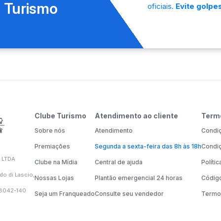
 Turismo
oficiais.
Evite golpes
Clube Turismo
Atendimento ao cliente
Term
Sobre nós
Atendimento
Condiç
Premiações
Segunda a sexta-feira das 8h às 18h
Condiç
 LTDA
Clube na Mídia
Central de ajuda
Políti
do di Lascio,
Nossas Lojas
Plantão emergencial 24 horas
Código
58042-140
Seja um Franqueado
Consulte seu vendedor
Termo