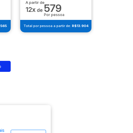
A partir de
A partir de
579
6
12x
12x
de
de
Por pessoa
Por 
.565
Total por pessoa a partir de:
R$13.904
Total por pessoa 
o
is