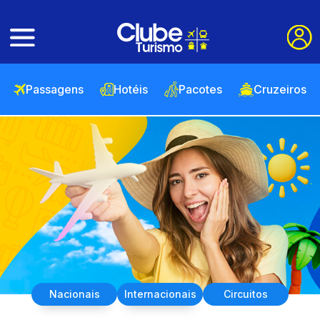
Passagens
Hotéis
Pacotes
Cruzeiros
Nacionais
Internacionais
Circuitos