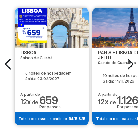
LISBOA
PARIS E LISBOA D
JEITO
Saindo de Cuiabá
Saindo de Guarulhos
6 noites de hospedagem
10 noites de hos
Saída: 03/02/2027
Saída: 14/11/2026
A partir de
A partir de
659
1.12
12x
12x
de
de
Por pessoa
Por pesso
Total por pessoa a partir de:
R$15.825
Total por pessoa a parti