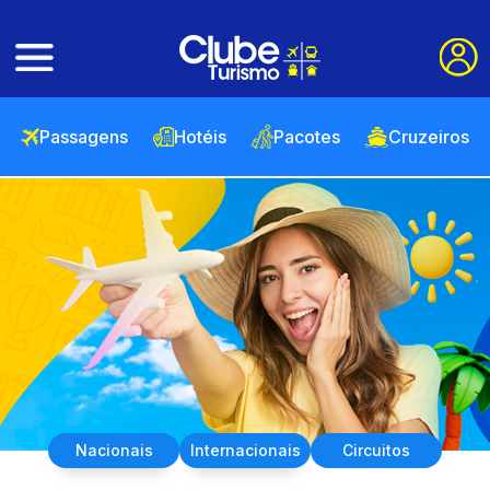
Passagens
Hotéis
Pacotes
Cruzeiros
Nacionais
Internacionais
Circuitos