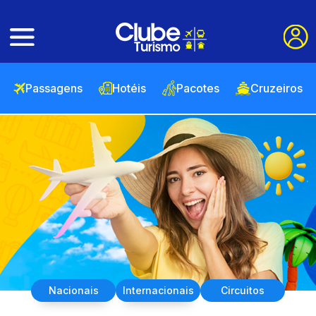
Passagens
Hotéis
Pacotes
Cruzeiros
Nacionais
Internacionais
Circuitos