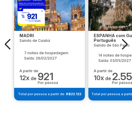
MADRI
ESPANHA com Gu
Português
Saindo de Cuiabá
Saindo de São Paulo
7 noites de hospedagem
14 noites de hos
Saída: 26/02/2027
Saída: 03/05/2027
A partir de
A partir de
921
2.5
12x
10x
de
de
Por pessoa
Por pesso
Total por pessoa a partir de:
R$22.122
Total por pessoa a parti