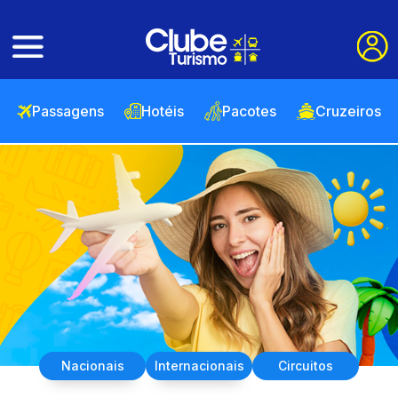
Passagens
Hotéis
Pacotes
Cruzeiros
Nacionais
Internacionais
Circuitos