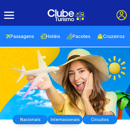
Passagens
Hotéis
Pacotes
Cruzeiros
Nacionais
Internacionais
Circuitos