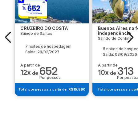
CRUZEIRO DO COSTA
Buenos Aires no f
independência
Saindo de Santos
Saindo de Confins
7 noites de hospedagem
5 noites de hosp
Saída: 28/02/2027
Saída: 03/09/2026
A partir de
A partir de
652
313
12x
10x
de
de
Por pessoa
Por pesso
Total por pessoa a partir de:
R$15.560
Total por pessoa a part