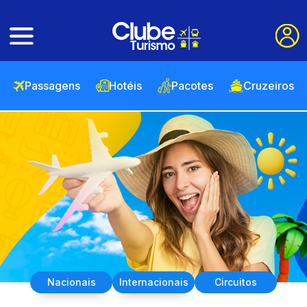
Passagens
Hotéis
Pacotes
Cruzeiros
Nacionais
Internacionais
Circuitos