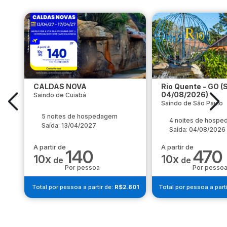
CALDAS NOVA
Rio Quente - GO (
04/08/2026)
Saindo de Cuiabá
Saindo de São Paulo
5 noites de hospedagem
4 noites de hosp
Saída: 13/04/2027
Saída: 04/08/2026
A partir de
A partir de
140
470
10x
10x
de
de
Por pessoa
Por pesso
Total por pessoa a partir de:
R$2.801
Total por pessoa a parti