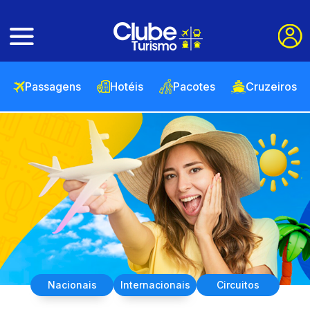
Passagens
Hotéis
Pacotes
Cruzeiros
Nacionais
Internacionais
Circuitos