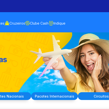
tes
Cruzeiros
Clube Cash
Indique
tes
Nacionais
Pacotes
Internacionais
Circuitos