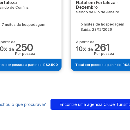
ortaleza
Natal em Fortaleza -
Dezembro
aindo de Confins
Saindo de Rio de Janeiro
5 noites de hospedagem
7 noites de hospedagem
Saída: 23/12/2026
 partir de
A partir de
250
261
10x
10x
de
de
Por pessoa
Por pessoa
tal por pessoa a partir de:
R$2.500
Total por pessoa a partir de:
R$2
achou o que procurava?
Encontre uma agência Clube Turism