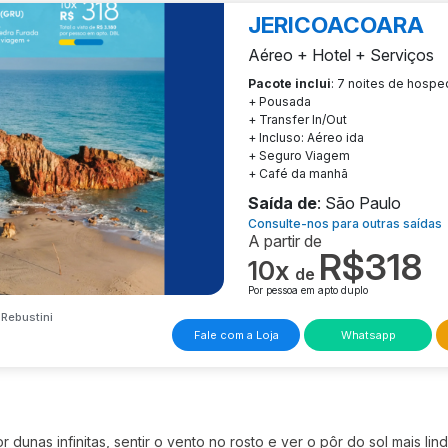
JERICOACOARA
Aéreo + Hotel + Serviços
Pacote inclui
: 7 noites de hosp
+ Pousada
+ Transfer In/Out
+ Incluso: Aéreo ida
+ Seguro Viagem
+ Café da manhã
Saída de
: São Paulo
Consulte-nos para outras saídas
A partir de
R$318
10x
de
Por pessoa em apto duplo
Rebustini
Fale com a Loja
Whatsapp
 dunas infinitas, sentir o vento no rosto e ver o pôr do sol mais lin