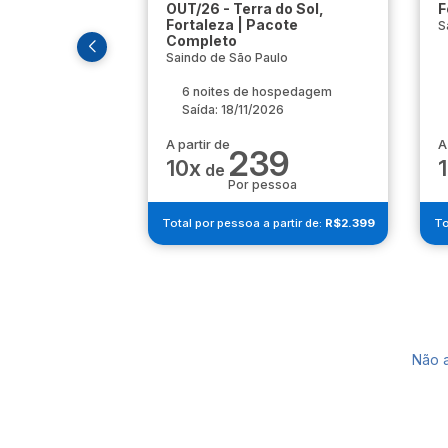
OUT/26 - Terra do Sol,
F
Fortaleza | Pacote
S
Completo
Saindo de São Paulo
6 noites de hospedagem
Saída: 18/11/2026
A partir de
A
239
10x
de
Por pessoa
Total por pessoa a partir de:
R$2.399
To
Não 