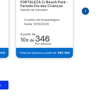
FORTALEZA C/ Beach Park -
Fortaleza C
Feriado Dia das Crianças
(Saída 09/0
Saindo de Salvador
Saindo de São 
4 noites de hospedagem
6 noites d
Saída: 10/10/2026
Saída: 09/0
A partir de
A partir de
346
2
10x
10x
de
de
Por pessoa
Por 
.612
Total por pessoa a partir de:
R$3.460
Total por pessoa
o