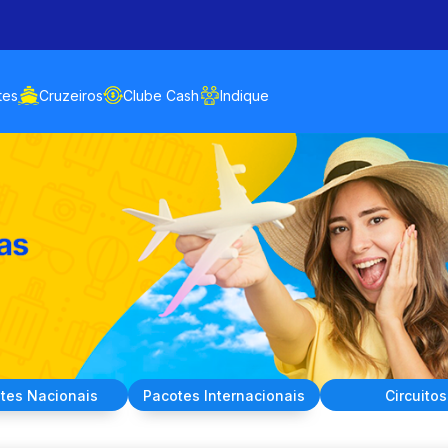
tes
Cruzeiros
Clube Cash
Indique
tes
Nacionais
Pacotes
Internacionais
Circuitos