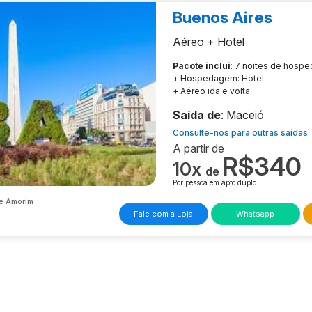
Buenos Aires
Aéreo + Hotel
Pacote inclui
: 7 noites de hosp
+ Hospedagem: Hotel
+ Aéreo ida e volta
Saída de
: Maceió
Consulte-nos para outras saídas
A partir de
R$340
10x
de
Por pessoa em apto duplo
e Amorim
Fale com a Loja
Whatsapp