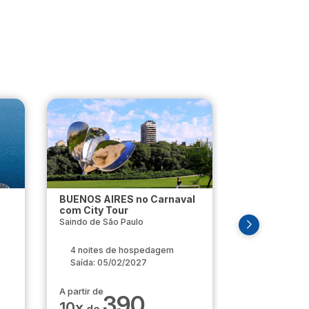
BUENOS AIRES no Carnaval
BUENOS AIRE
com City Tour
de Finados
Saindo de São Paulo
Saindo de São 
4 noites de hospedagem
3 noites d
Saída: 05/02/2027
Saída: 30/1
A partir de
A partir de
390
3
10x
10x