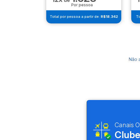
de
Por pessoa
Total por pessoa a partir de:
R$18.342
To
Não 
Canais Of
Clube