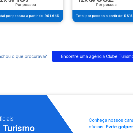
de
de
Por pessoa
Por pessoa
tal por pessoa a partir de:
R$1.645
Total por pessoa a partir de:
R$15
achou o que procurava?
Encontre uma agência Clube Turism
iciais
Conheça nossos cana
 Turismo
oficiais.
Evite golpes