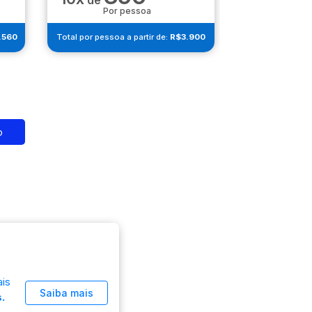
de
de
Por pessoa
Por 
.560
Total por pessoa a partir de:
R$3.900
Total por pessoa
o
is
Saiba mais
.