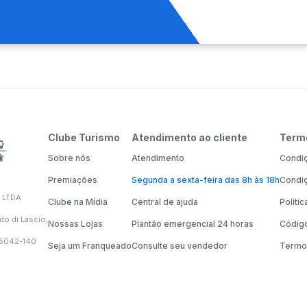
Clube Turismo
Atendimento ao cliente
Term
Sobre nós
Atendimento
Condiç
Premiações
Segunda a sexta-feira das 8h às 18h
Condiç
 LTDA
Clube na Mídia
Central de ajuda
Políti
do di Lascio,
Nossas Lojas
Plantão emergencial 24 horas
Código
58042-140
Seja um Franqueado
Consulte seu vendedor
Termo