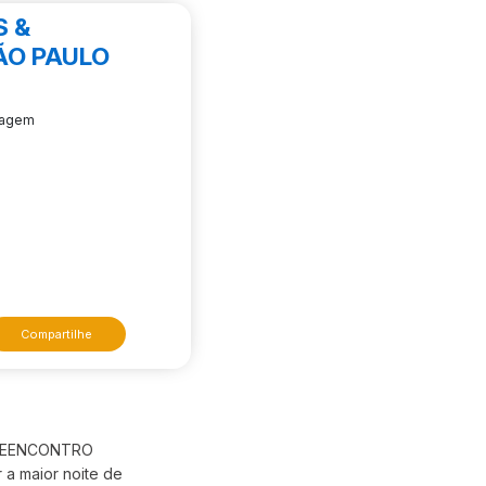
S &
ÃO PAULO
dagem
Compartilhe
 o REENCONTRO
 a maior noite de