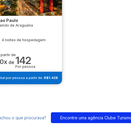
ao Paulo
aindo de Araguaína
4 noites de hospedagem
 partir de
142
10x
de
Por pessoa
tal por pessoa a partir de:
R$1.428
achou o que procurava?
Encontre uma agência Clube Turism