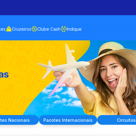
tes
Cruzeiros
Clube Cash
Indique
tes
Nacionais
Pacotes
Internacionais
Circuitos