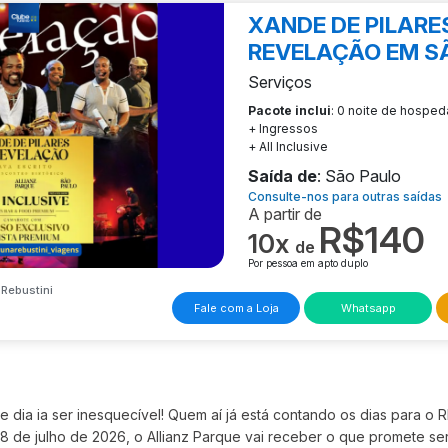
XANDE DE PILARE
REVELAÇÃO EM S
Serviços
Pacote inclui
: 0 noite de hospe
+ Ingressos
+ All Inclusive
Saída de
: São Paulo
Consulte-nos para outras saídas
A partir de
R$140
10x
de
Por pessoa em apto duplo
Rebustini
Fale com a Loja
Whatsapp
e dia ia ser inesquecível! Quem aí já está contando os dias para
 de julho de 2026, o Allianz Parque vai receber o que promete ser