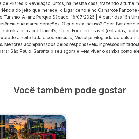
 de Pilares & Revelação juntos, na mesma casa, trazendo a turnê m
riência do jeito que merece, o lugar certo é no Camarote Fanzone 
 Turismo. Allianz Parque Sábado, 18/07/2026 | A partir das 16h Uma
iência que marca gerações! O que está incluso? Open Bar completo
l e drinks com Jack Daniel’s) Open Food irresistível (entradas, prato
liberado a noite toda e sobremesas) Visual privilegiado do palco + 
os. Menores acompanhados pelos responsáveis. Ingressos limitados!
parar São Paulo. Garanta o seu agora e vem viver o samba como ele
Você também pode gostar