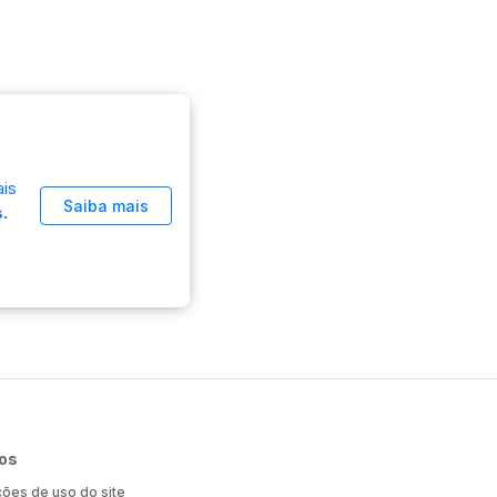
is
Saiba mais
.
os
ões de uso do site