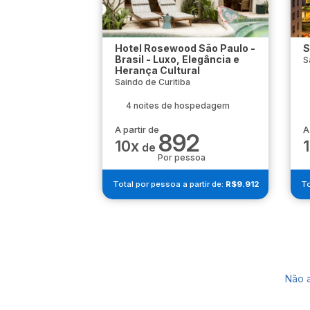
Hotel Rosewood São Paulo -
S
Brasil - Luxo, Elegância e
S
Herança Cultural
Saindo de Curitiba
4 noites de hospedagem
A partir de
A
892
10x
de
Por pessoa
Total por pessoa a partir de:
R$9.912
To
Não 