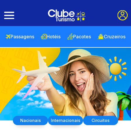
Passagens
Hotéis
Pacotes
Cruzeiros
Nacionais
Internacionais
Circuitos