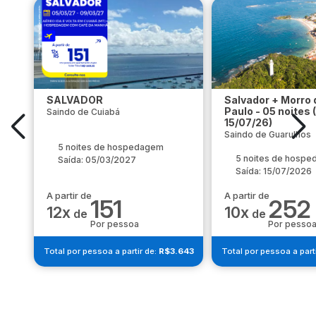
SALVADOR
Salvador + Morro 
Paulo - 05 noites 
Saindo de Cuiabá
15/07/26)
Saindo de Guarulhos
5 noites de hospedagem
5 noites de hosp
Saída: 05/03/2027
Saída: 15/07/2026
A partir de
A partir de
151
252
12x
10x
de
de
Por pessoa
Por pesso
Total por pessoa a partir de:
R$3.643
Total por pessoa a part