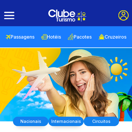
Passagens
Hotéis
Pacotes
Cruzeiros
Nacionais
Internacionais
Circuitos