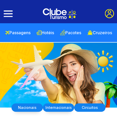
Passagens
Hotéis
Pacotes
Cruzeiros
Nacionais
Internacionais
Circuitos