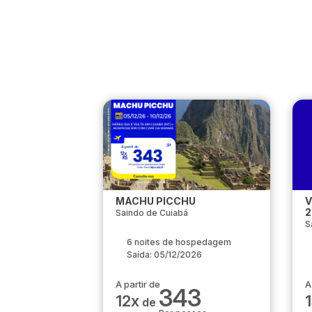
MACHU PICCHU
V
2
Saindo de Cuiabá
S
6 noites de hospedagem
Saída: 05/12/2026
A partir de
A
343
12x
de