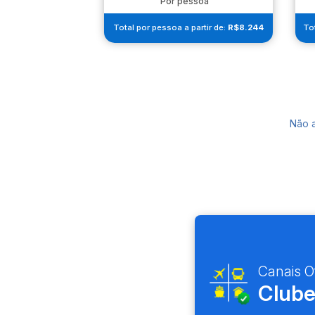
Por pessoa
Total por pessoa a partir de:
R$8.244
Tot
Não 
Canais Of
Clube