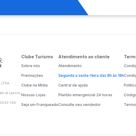
Clube Turismo
Atendimento ao cliente
Term
Sobre nós
Atendimento
Condiç
Premiações
Segunda a sexta-feira das 8h às 18h
Condiç
 LTDA
Clube na Mídia
Central de ajuda
Políti
do di Lascio,
Nossas Lojas
Plantão emergencial 24 horas
Código
58042-140
Seja um Franqueado
Consulte seu vendedor
Termo