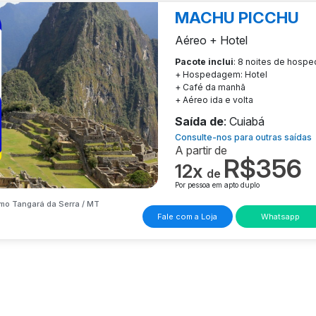
MACHU PICCHU
Aéreo + Hotel
Pacote inclui
: 8 noites de hosp
+ Hospedagem: Hotel
+ Café da manhã
+ Aéreo ida e volta
Saída de
: Cuiabá
Consulte-nos para outras saídas
A partir de
R$356
12x
de
Por pessoa em apto duplo
mo Tangará da Serra / MT
Fale com a Loja
Whatsapp