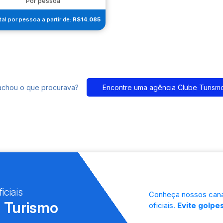
Por pessoa
al por pessoa a partir de:
R$14.085
achou o que procurava?
Encontre uma agência Clube Turism
iciais
Conheça nossos cana
 Turismo
oficiais.
Evite golpes