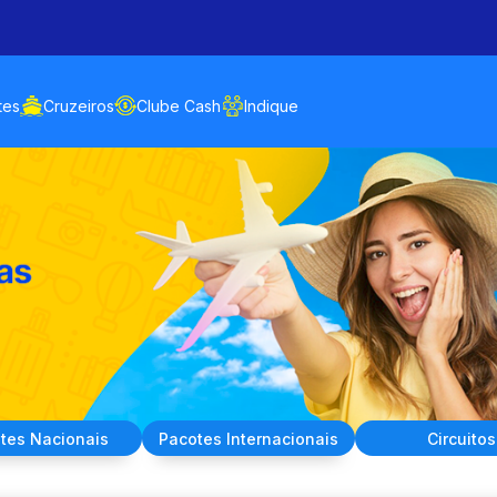
tes
Cruzeiros
Clube Cash
Indique
tes
Nacionais
Pacotes
Internacionais
Circuitos