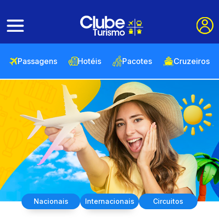
Passagens
Hotéis
Pacotes
Cruzeiros
Nacionais
Internacionais
Circuitos