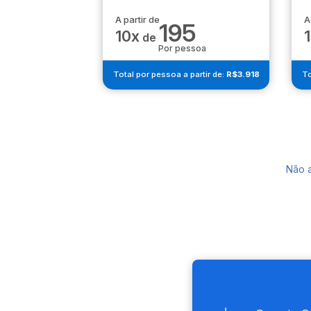
A partir de
A
195
10x
de
Por pessoa
Total por pessoa a partir de:
R$3.918
To
Não 