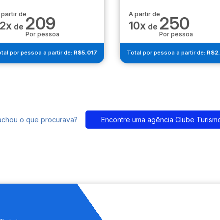
 partir de
A partir de
209
250
12x
10x
de
de
Por pessoa
Por pessoa
tal por pessoa a partir de:
R$5.017
Total por pessoa a partir de:
R$2
achou o que procurava?
Encontre uma agência Clube Turism