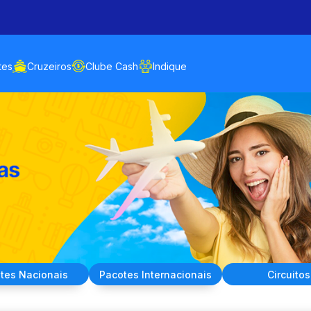
tes
Cruzeiros
Clube Cash
Indique
tes
Nacionais
Pacotes
Internacionais
Circuitos