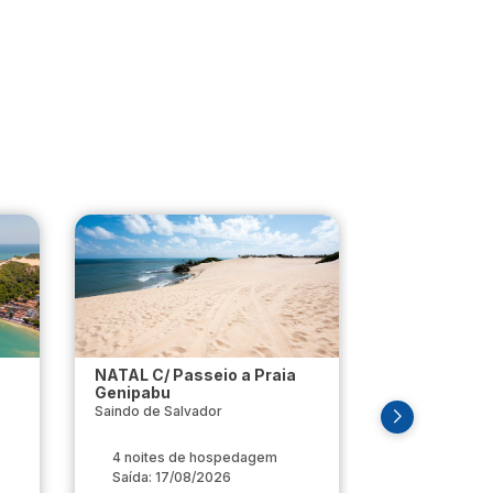
NATAL C/ Passeio a Praia
Natal - RN
Genipabu
Saindo de Belo
Saindo de Salvador
4 noites de hospedagem
7 noites d
Saída: 17/08/2026