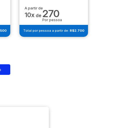
A partir de
A partir de
270
2
10x
10x
de
de
Por pessoa
Por 
.500
Total por pessoa a partir de:
R$2.700
Total por pessoa
o