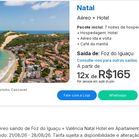
Natal
Aéreo + Hotel
Pacote inclui
: 7 noites de hosp
+ Hospedagem: Hotel
+ Aéreo ida e volta
+ Café da manhã
Saída de
: Foz do Iguaçu
Consulte-nos para outras saídas
A partir de
R$165
12x
de
Por pessoa em apto duplo
urismo Cascavel
Fale com a Loja
Whatsapp
Aéreo saindo de Foz do Iguaçu + Valência Natal Hotel em Apartamen
do: 21/08/26 - 28/08/26. Tarifa sujeita a disponibilidade e alteraçã