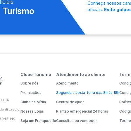
iciais
Conheça nossos cana
 Turismo
oficiais.
Evite golpes
Clube Turismo
Atendimento ao cliente
Term
Sobre nós
Atendimento
Condiç
Premiações
Segunda a sexta-feira das 8h às 18h
Condiç
 LTDA
Clube na Mídia
Central de ajuda
Políti
do di Lascio,
Nossas Lojas
Plantão emergencial 24 horas
Código
58042-140
Seja um Franqueado
Consulte seu vendedor
Termo