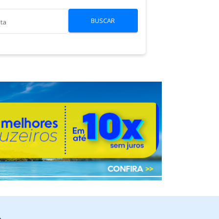
BUSCAR
lta