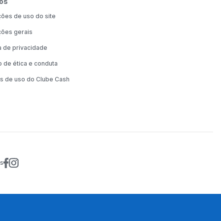
os
ões de uso do site
ões gerais
ca de privacidade
 de ética e conduta
s de uso do Clube Cash
is