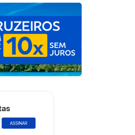
tas
ASSINAR