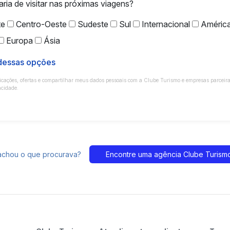
aria de visitar nas próximas viagens?
te
Centro-Oeste
Sudeste
Sul
Internacional
América
Europa
Ásia
 dessas opções
ações, ofertas e compartilhar meus dados pessoais com a Clube Turismo e empresas parceira
acidade.
achou o que procurava?
Encontre uma agência Clube Turism