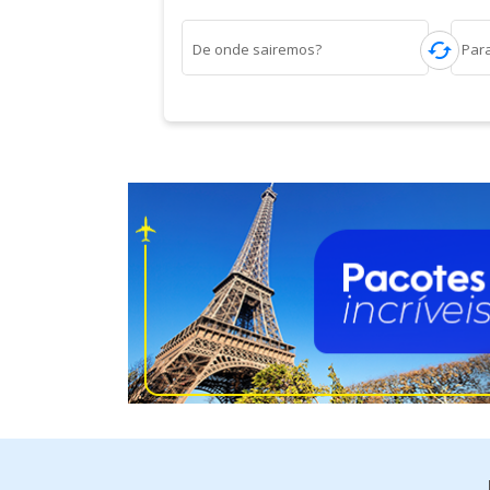
cached
De onde sairemos?
Par