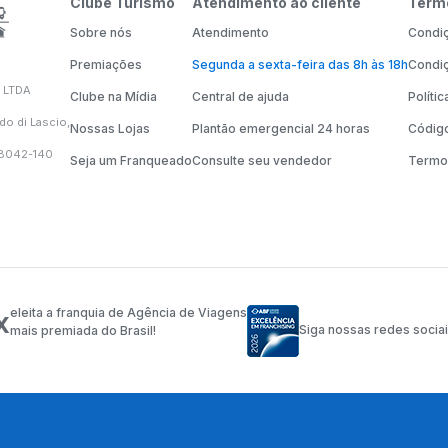
Clube Turismo
Atendimento ao cliente
Term
Sobre nós
Atendimento
Condiç
Premiações
Segunda a sexta-feira das 8h às 18h
Condiç
 LTDA
Clube na Mídia
Central de ajuda
Políti
do di Lascio,
Nossas Lojas
Plantão emergencial 24 horas
Código
58042-140
Seja um Franqueado
Consulte seu vendedor
Termo
x
eleita a franquia de Agência de Viagens
Siga nossas redes socia
mais premiada do Brasil!