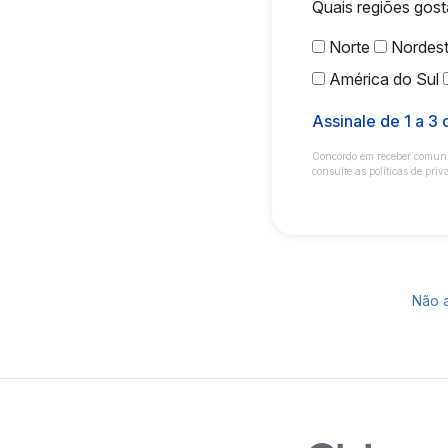
Quais regiões gost
Norte
Nordes
América do Sul
Assinale de 1 a 3
Concordo em receber comunic
consulte as políticas de priv
Não 