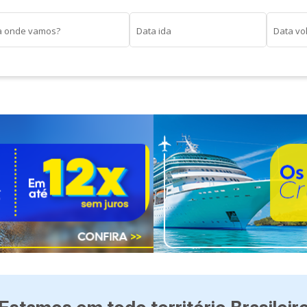
a onde vamos?
Data ida
Data vo