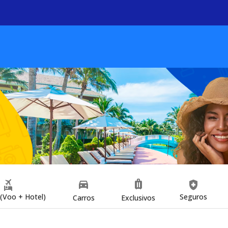
directions_car
luggage
flights_and_hotels
health_and_safety
(Voo + Hotel)
Seguros
Carros
Exclusivos