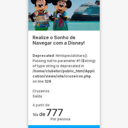
Realize o Sonho de
Navegar com a Disney!
Deprecated
: htmlspecialchars():
Passing null to parameter #1 ($string)
of type string is deprecated in
/home/clubetur/public_html/Appli
cation/views/site/cruzeiros.php
on line
326
Cruzeiros
Saída
A partir de
777
de
10x
Por pessoa