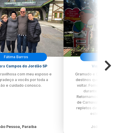
Fátima Barros
Ana Gabriella
para
Campos do Jordão SP
Viajou para
Gramado
ravilhosa com meu esposo e
Gramado e Canela representam
gradeço a vocês por toda a
destinos que sempre nos fazem
ção e cuidado conosco.
voltar. Fomos a primeira vez, e
durante o período do Natal 
Retornamos agora em 2025 no 
de Carnaval. Foram dias maravi
repletos de luz, calor e toda m
estes destinos reserv...
ão Pessoa, Paraíba
João Pessoa, Paraíba