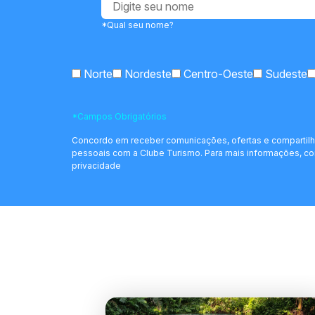
*Qual seu nome?
Norte
Nordeste
Centro-Oeste
Sudeste
*Campos Obrigatórios
Concordo em receber comunicações, ofertas e compartil
pessoais com a Clube Turismo. Para mais informações, con
privacidade