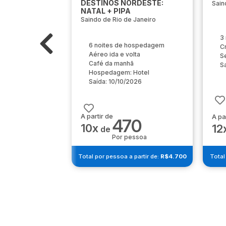
DESTINOS NORDESTE:
Sain
NATAL + PIPA
Saindo de Rio de Janeiro
3
6 noites de hospedagem
C
Aéreo ida e volta
S
Café da manhã
S
Hospedagem: Hotel
Saída: 10/10/2026
A partir de
A pa
470
10x
12
de
Por pessoa
Total por pessoa a partir de:
R$4.700
Total