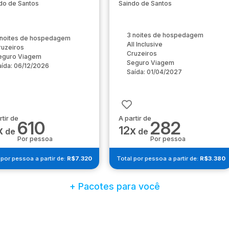
do de Santos
Saindo de Santos
3 noites de hospedagem
 noites de hospedagem
All Inclusive
ruzeiros
Cruzeiros
eguro Viagem
Seguro Viagem
aída: 06/12/2026
Saída: 01/04/2027
rtir de
A partir de
610
282
x
12x
de
de
Por pessoa
Por pessoa
 por pessoa a partir de:
R$7.320
Total por pessoa a partir de:
R$3.380
+ Pacotes para você