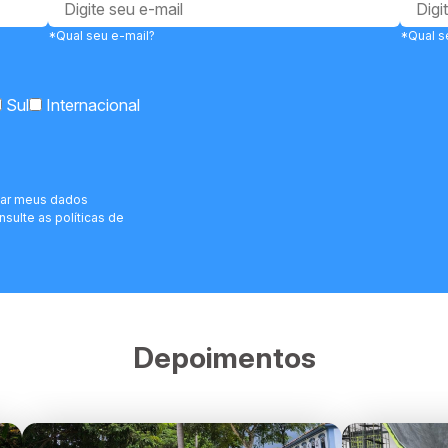
*Qual seu e-mail?
*Qual s
Sul
Internacional
har meus dados
sulte as políticas de
Depoimentos