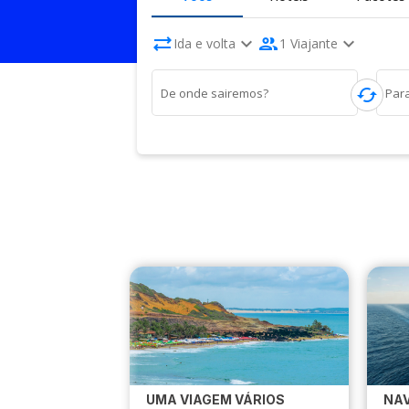
sync_alt
expand_more
people
expand_more
Ida e volta
1 Viajante
cached
De onde sairemos?
Par
UMA VIAGEM VÁRIOS
NAV