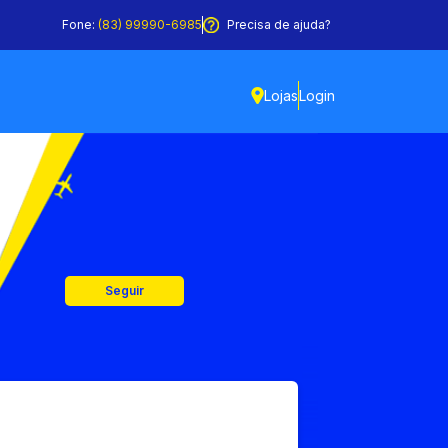
Fone:
(83) 99990-6985
Precisa de ajuda?
Lojas
Login
Seguir