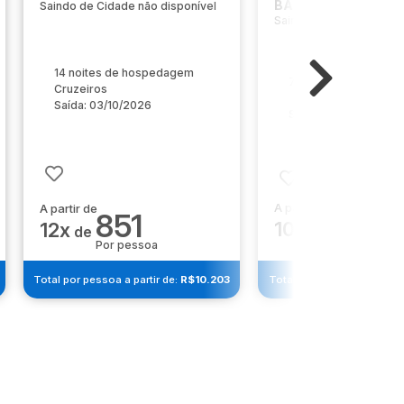
BAIXOS
Saindo de Cidade não disponível
Saindo de Cidade não d
14 noites de hospedagem
7 noites de hosped
Cruzeiros
Saída: 03/10/2026
Saída: 15/11/2026
A partir de
A partir de
1.255
851
10x
12x
de
de
Por pessoa
Por pessoa
Total por pessoa a partir de:
R$10.203
Total por pessoa a partir 