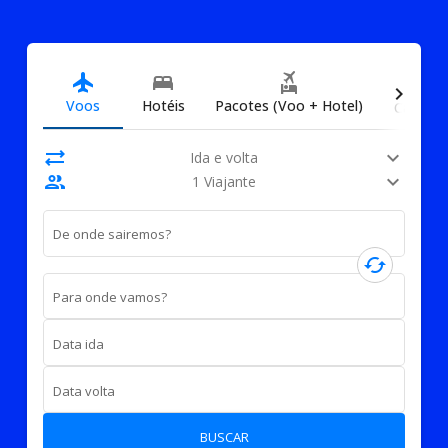
directions_car
flight
bed
flights_and_hotels
chevron_right
Voos
Hotéis
Pacotes (Voo + Hotel)
Carros
sync_alt
expand_more
Ida e volta
people
expand_more
1 Viajante
De onde sairemos?
cached
Para onde vamos?
Data ida
Data volta
BUSCAR