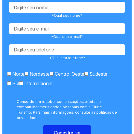
*Qual seu nome?
*Qual seu e-mail?
*Qual seu telefone?
Norte
Nordeste
Centro-Oeste
Sudeste
Sul
Internacional
Concordo em receber comunicações, ofertas e
compartilhar meus dados pessoais com a Clube
Turismo. Para mais informações, consulte as políticas de
privacidade
Cadastre-se