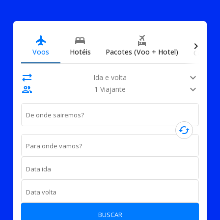
directions_car
flight
bed
flights_and_hotels
chevron_right
Voos
Hotéis
Pacotes (Voo + Hotel)
Carros
sync_alt
expand_more
Ida e volta
people
expand_more
1 Viajante
De onde sairemos?
cached
Para onde vamos?
Data ida
Data volta
BUSCAR