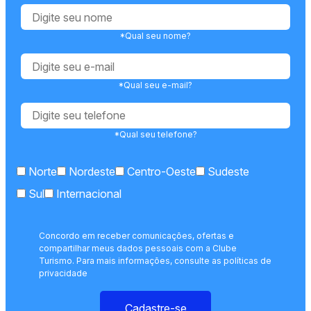
*Qual seu nome?
*Qual seu e-mail?
*Qual seu telefone?
Norte
Nordeste
Centro-Oeste
Sudeste
Sul
Internacional
Concordo em receber comunicações, ofertas e
compartilhar meus dados pessoais com a Clube
Turismo. Para mais informações, consulte as políticas de
privacidade
Cadastre-se